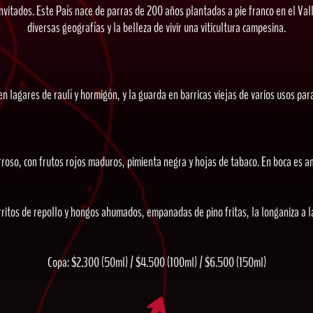
itados. Este País nace de parras de 200 años plantadas a pie franco en el Vall
diversas geografías y la belleza de vivir una viticultura campesina.
en lagares de raulí y hormigón, y la guarda en barricas viejas de varios usos par
erroso, con frutos rojos maduros, pimienta negra y hojas de tabaco. En boca es am
ritos de repollo y hongos ahumados, empanadas de pino fritas, la longaniza a la p
Copa: $2.300 (50ml) / $4.500 (100ml) / $6.500 (150ml)